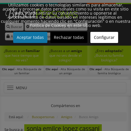
Utilizamos cookies o tecnologías similares para almacenar,
acceder y procesar datos personales como su visita en este sitio
web. Puede retirar su consentimiento u oponerse al
procesamiento de datos basado en intereses legítimos en
cualquier momento haciendo clic en "Configuración" o en nuestra
Política de Cookies en este sitio web.
Buscar
Opciones avanzadas de búsqueda
Síguenos:
Acceder
Registrarse
Aceptar todas
Rechazar todas
Configurar
¿Buscas a un
familiar
¿Buscas a un
amigo
¿Eres
adoptado
?
que hace tiempo que
que no ves desde el
¿Buscas tu familia
no ves?
colegio?
biológica?
Clic aquí
- Alta Búsqueda de
Clic aquí
- Alta Búsqueda de
Clic aquí
- Alta Búsqueda de
un familiar
un amigo
familia biológica
Toggle
MENU
navigation
Compártenos en
Está aquí:
Buscapersonas
Amigos
Busco Amigo
sonia emilce lopez cassani
Se busca a: