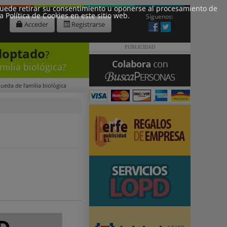
 Puede retirar su consentimiento u oponerse al procesamiento de
Política de Cookies en este sitio web.
Síguenos:
Acceder
Registrarse
PUBLICIDAD
doptado
?
milia biológica?
queda de familia biológica