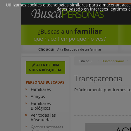
Utilizamos cookies o tecnologías similares para almacenar, acc
datos basado en intereses legítimos e
familiar
¿Buscas a un
que hace tiempo que no ves?
Clic aquí
- Alta Búsqueda de un familiar
Está aquí:
Buscapersonas
ALTA DE UNA
NUEVA BÚSQUEDA
Transparencia
PERSONAS BUSCADAS
Familiares
Próximamente pondremos toda
Amigos
Familiares
Biológicos
Ver todas las
búsquedas
Opciones Avanzadas