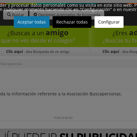
eder y procesar datos personales como su visita en este sitio web.
n cualquier momento haciendo clic en "Configuración" o en nuestra 
Buscar
Opciones avanzadas de búsqueda
Aceptar todas
Rechazar todas
Configurar
amigo
a
¿Buscas a un
¿Eres
que no ves desde el colegio?
¿Buscas tu fa
Clic aquí
Clic aquí
- Alta Búsqueda de un amigo
- Alta Bús
Transparencia
 la información referente a la Asociación Buscapersonas.
PUBLICIDAD