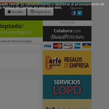
 Puede retirar su consentimiento u oponerse al procesamiento de
Política de Cookies en este sitio web.
Síguenos:
Acceder
Registrarse
PUBLICIDAD
doptado
?
milia biológica?
queda de familia biológica