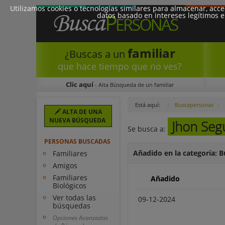
Utilizamos cookies o tecnologías similares para almacenar, acc
datos basado en intereses legítimos e
familiar
¿Buscas a un
que hace tiempo que no ves?
Clic aquí
- Alta Búsqueda de un familiar
Está aquí:
Buscapersonas
ALTA DE UNA
NUEVA BÚSQUEDA
Jhon Segu
Se busca a:
PERSONAS BUSCADAS
Añadido en la categoría: B
Familiares
Amigos
Familiares
Añadido
Biológicos
Ver todas las
09-12-2024
búsquedas
Opciones Avanzadas