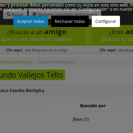
eder y procesar datos personales como su visita en este sitio web.
n cualquier momento haciendo clic en "Configuración" o en nuestra 
Buscar
Opciones avanzadas de búsqueda
Aceptar todas
Rechazar todas
Configurar
amigo
a
¿Buscas a un
¿Eres
que no ves desde el colegio?
¿Buscas tu fa
Clic aquí
Clic aquí
- Alta Búsqueda de un amigo
- Alta Bús
Familiares Biológicos
Busco Familia Biológica
ndo Vallejos Tello
usco Familia Biológica
Buscado por
Jhon
(1)