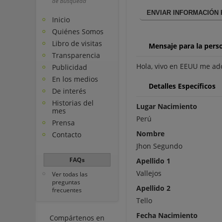
de Búsqueda
ENVIAR INFORMACIÓN
Inicio
Quiénes Somos
Libro de visitas
Mensaje para la pers
Transparencia
Hola, vivo en EEUU me ado
Publicidad
En los medios
Detalles Específicos
De interés
Historias del
Lugar Nacimiento
mes
Perú
Prensa
Nombre
Contacto
Jhon Segundo
FAQs
Apellido 1
Vallejos
Ver todas las
preguntas
Apellido 2
frecuentes
Tello
Fecha Nacimiento
Compártenos en