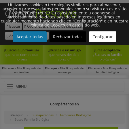
Utilizamos cookies o tecnologías similares para almacenar,
acceder y procesar datos personales como su visita en este sitio
web. Puede retirar su consentimiento u oponerse al
procesamiento de datos basado en intereses legítimos en
cualquier momento haciendo clic en "Configuración" o en nuestra
Política de Cookies en este sitio web.
Buscar
Opciones avanzadas de búsqueda
Síguenos:
Acceder
Registrarse
Aceptar todas
Rechazar todas
Configurar
¿Buscas a un
familiar
¿Buscas a un
amigo
¿Eres
adoptado
?
que hace tiempo que
que no ves desde el
¿Buscas tu familia
no ves?
colegio?
biológica?
Clic aquí
- Alta Búsqueda de
Clic aquí
- Alta Búsqueda de
Clic aquí
- Alta Búsqueda de
un familiar
un amigo
familia biológica
Toggle
MENU
navigation
Compártenos en
Está aquí:
Buscapersonas
Familiares Biológicos
Busco Familia Biológica