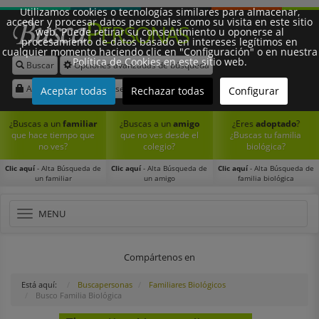
Utilizamos cookies o tecnologías similares para almacenar,
acceder y procesar datos personales como su visita en este sitio
web. Puede retirar su consentimiento u oponerse al
procesamiento de datos basado en intereses legítimos en
cualquier momento haciendo clic en "Configuración" o en nuestra
Política de Cookies en este sitio web.
Buscar
Opciones avanzadas de búsqueda
Síguenos:
Acceder
Registrarse
Aceptar todas
Rechazar todas
Configurar
¿Buscas a un
familiar
¿Buscas a un
amigo
¿Eres
adoptado
?
que hace tiempo que
que no ves desde el
¿Buscas tu familia
no ves?
colegio?
biológica?
Clic aquí
- Alta Búsqueda de
Clic aquí
- Alta Búsqueda de
Clic aquí
- Alta Búsqueda de
un familiar
un amigo
familia biológica
Toggle
MENU
navigation
Compártenos en
Está aquí:
Buscapersonas
Familiares Biológicos
Busco Familia Biológica