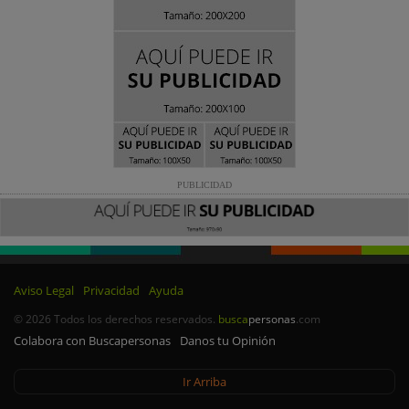
PUBLICIDAD
Aviso Legal
Privacidad
Ayuda
© 2026 Todos los derechos reservados.
busca
personas
.com
Colabora con Buscapersonas
Danos tu Opinión
Ir Arriba