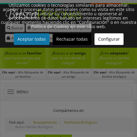
Utilizamos cookies o tecnologías similares para almacenar,
acceder y procesar datos personales como su visita en este sitio
web. Puede retirar su consentimiento u oponerse al
procesamiento de datos basado en intereses legítimos en
cualquier momento haciendo clic en "Configuración" o en nuestra
Política de Cookies en este sitio web.
Buscar
Opciones avanzadas de búsqueda
Síguenos:
Acceder
Registrarse
Aceptar todas
Rechazar todas
Configurar
¿Buscas a un
familiar
¿Buscas a un
amigo
¿Eres
adoptado
?
que hace tiempo que
que no ves desde el
¿Buscas tu familia
no ves?
colegio?
biológica?
Clic aquí
- Alta Búsqueda de
Clic aquí
- Alta Búsqueda de
Clic aquí
- Alta Búsqueda de
un familiar
un amigo
familia biológica
Toggle
MENU
navigation
Compártenos en
Está aquí:
Buscapersonas
Familiares Biológicos
Busco Familia Biológica