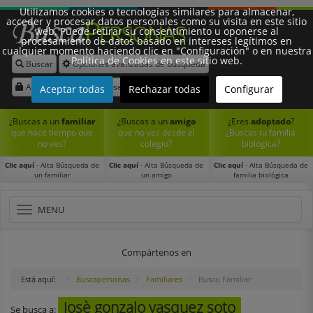
Utilizamos cookies o tecnologías similares para almacenar,
acceder y procesar datos personales como su visita en este sitio
web. Puede retirar su consentimiento u oponerse al
procesamiento de datos basado en intereses legítimos en
cualquier momento haciendo clic en "Configuración" o en nuestra
Política de Cookies en este sitio web.
Buscar
Opciones avanzadas de búsqueda
Síguenos:
Acceder
Registrarse
Aceptar todas
Rechazar todas
Configurar
¿Buscas a un
familiar
¿Buscas a un
amigo
¿Eres
adoptado
?
que hace tiempo que
que no ves desde el
¿Buscas tu familia
no ves?
colegio?
biológica?
Clic aquí
- Alta Búsqueda de
Clic aquí
- Alta Búsqueda de
Clic aquí
- Alta Búsqueda de
un familiar
un amigo
familia biológica
Toggle
MENU
navigation
Compártenos en
Está aquí:
Buscapersonas
Familiares
Busco Familiar
josè gonzalo vasquez soto
Se busca a: