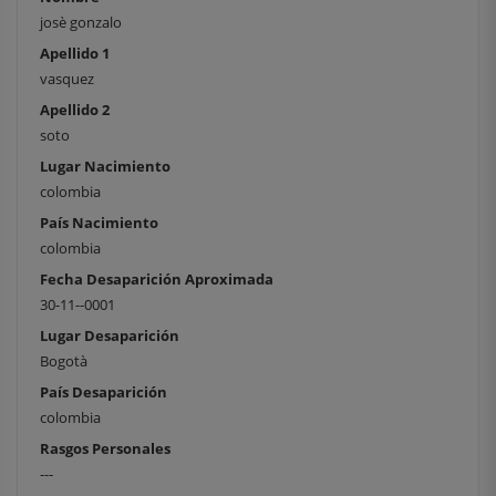
josè gonzalo
Apellido 1
vasquez
Apellido 2
soto
Lugar Nacimiento
colombia
País Nacimiento
colombia
Fecha Desaparición Aproximada
30-11--0001
Lugar Desaparición
Bogotà
País Desaparición
colombia
Rasgos Personales
---