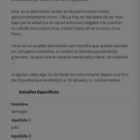
esta es la descriccion exata: es de piel morena media
aproximadamente como 1.80 ya hoy en dia debe de ser mas
bajo por la edad,era en aquel entonces delgado me cuentan ,
su cabello era crespo muy crespo hasta alli se un poco d su
fisico.
nacio en un pueblo llamanado san honofre que queda ubicado
en cartagena-colombia, su madre se llamaba gumersinda
guerrero , se que vive en caracas-venezuela y tiene otra familia
...
si alguien sabe algo no de dude en comunicarse dejare una foto
de mi padre que es identico a mi abuelo y a sus hermanos
Detalles Específicos
Nombre
santiago
Apellido 1
julio
Apellido 2