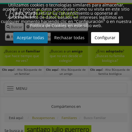
Utilizamos cookies o tecnologías similares para almacenar,
acceder y procesar datos personales como su visita en este sitio
web. Puede retirar su consentimiento u oponerse al
procesamiento de datos basado en intereses legítimos en
cualquier momento haciendo clic en "Configuración" o en nuestra
Política de Cookies en este sitio web.
Buscar
Opciones avanzadas de búsqueda
Síguenos:
Acceder
Registrarse
Aceptar todas
Rechazar todas
Configurar
¿Buscas a un
familiar
¿Buscas a un
amigo
¿Eres
adoptado
?
que hace tiempo que
que no ves desde el
¿Buscas tu familia
no ves?
colegio?
biológica?
Clic aquí
- Alta Búsqueda de
Clic aquí
- Alta Búsqueda de
Clic aquí
- Alta Búsqueda de
un familiar
un amigo
familia biológica
Toggle
MENU
navigation
Compártenos en
Está aquí:
Buscapersonas
Familiares
Busco Familiar
santiago julio guerrero
Se busca a: