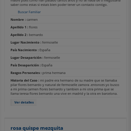
madre pues como han pasado tantos años y no se nada de ti megustaria
saber como estas si estais bien poder tener un contacto contigo.
Buscar Familiar
Nombre :
carmen
Apellido 1 :
flores
Apellido 2 :
bernardo
Lugar Nacimiento :
fermoselle
País Nacimiento :
España
Lugar Desaparición :
fermoselle
País Desaparición :
España
Rasgos Personales :
prima hermana
Historia del Caso :
mi padre era hermano de su madre que se llamaba
pilar flores bernardo y natural de fermoselle zamora .entonces yo busco
a mi prima carmen flores bernardo y tambien a mi otra prima que se
llama teresa flores bernardo una vive en madrid y la otra en barcelona.
Ver detalles
rosa quispe mezquita