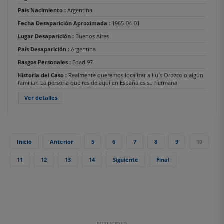
País Nacimiento :
Argentina
Fecha Desaparición Aproximada :
1965-04-01
Lugar Desaparición :
Buenos Aires
País Desaparición :
Argentina
Rasgos Personales :
Edad 97
Historia del Caso :
Realmente queremos localizar a Luís Orozco o algún
familiar. La persona que reside aqui en España es su hermana
Ver detalles
Inicio
Anterior
5
6
7
8
9
10
11
12
13
14
Siguiente
Final