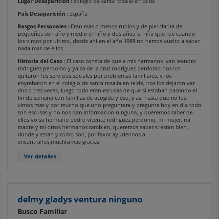
Lugar Desaparición :
colegio de santa rosalia en telde
País Desaparición :
españa
Rasgos Personales :
Eran mas o menos rubios y de piel clarita de
pequeños con año y medio el niño y dos años la niña que fue cuando
los vimos por ultimo, desde ahi en el año 1988 no hemos vuelto a saber
nada mas de ellos
Historia del Caso :
El caso consta de que a mis hermanos ivan leandro
rodriguez perdomo y yaiza de la cruz rodriguez perdomo nos los
quitaron los servicios sociales por problemas familiares, y los
enyrehaton en el colegio de santa rosalia en telde, nos los dejaron ver
dos o tres veces, luego todo eran escusas de que si estaban pasando el
fin de semana con familias de acogida y eso, y asi hasta que no los
vimos mas y por mucho que uno preguntara y pregunte hoy en dia todo
son escusas y no nos dan informacion ninguna, y queremos saber de
ellos yo su hermano pedro vicente rodriguez perdomo, mi mujer, mi
madre y mi otros hermanos tambien, queremos saber si estan bien,
donde y estan y como son, por favor ayudennos a
encontrarlos,muchisimas gracias.
Ver detalles
delmy gladys ventura ninguno
Busco Familiar