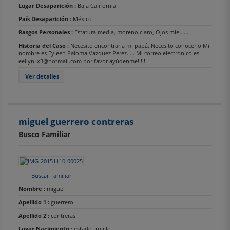
Lugar Desaparición :
Baja California
País Desaparición :
México
Rasgos Personales :
Estatura media, moreno claro, Ojos miel.....
Historia del Caso :
Necesito encontrar a mi papá. Necesito conocerlo Mi
nombre es Eyleen Paloma Vazquez Perez. ... Mi correo electrónico es
eeilyn_x3@hotmail.com por favor ayúdenme! !!!
Ver detalles
miguel guerrero contreras
Busco Familiar
Buscar Familiar
Nombre :
miguel
Apellido 1 :
guerrero
Apellido 2 :
contreras
Lugar Nacimiento :
estado trujillo