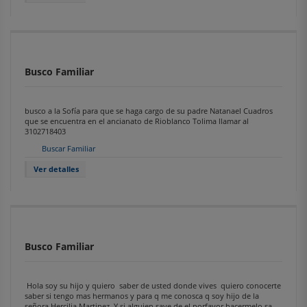
Busco Familiar
busco a la Sofía para que se haga cargo de su padre Natanael Cuadros
que se encuentra en el ancianato de Rioblanco Tolima llamar al
3102718403
Buscar Familiar
Ver detalles
Busco Familiar
Hola soy su hijo y quiero saber de usted donde vives quiero conocerte
saber si tengo mas hermanos y para q me conosca q soy hijo de la
señora Hercilia Martinez Y si alguien save de el porfavor hacermelo sa