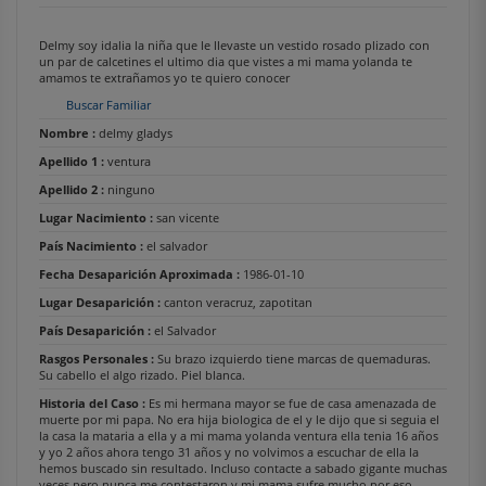
Delmy soy idalia la niña que le llevaste un vestido rosado plizado con
un par de calcetines el ultimo dia que vistes a mi mama yolanda te
amamos te extrañamos yo te quiero conocer
Buscar Familiar
Nombre :
delmy gladys
Apellido 1 :
ventura
Apellido 2 :
ninguno
Lugar Nacimiento :
san vicente
País Nacimiento :
el salvador
Fecha Desaparición Aproximada :
1986-01-10
Lugar Desaparición :
canton veracruz, zapotitan
País Desaparición :
el Salvador
Rasgos Personales :
Su brazo izquierdo tiene marcas de quemaduras.
Su cabello el algo rizado. Piel blanca.
Historia del Caso :
Es mi hermana mayor se fue de casa amenazada de
muerte por mi papa. No era hija biologica de el y le dijo que si seguia el
la casa la mataria a ella y a mi mama yolanda ventura ella tenia 16 años
y yo 2 años ahora tengo 31 años y no volvimos a escuchar de ella la
hemos buscado sin resultado. Incluso contacte a sabado gigante muchas
veces pero nunca me contestaron y mi mama sufre mucho por eso