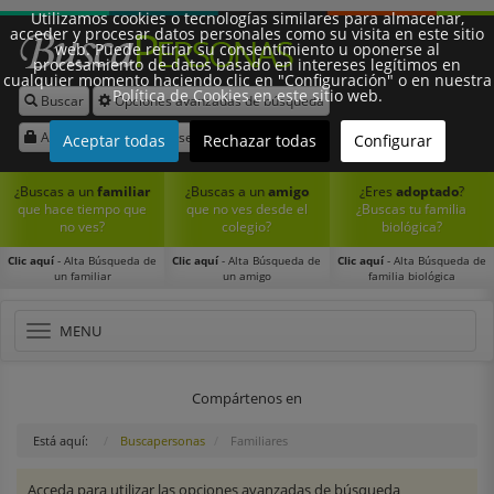
Utilizamos cookies o tecnologías similares para almacenar,
acceder y procesar datos personales como su visita en este sitio
web. Puede retirar su consentimiento u oponerse al
procesamiento de datos basado en intereses legítimos en
cualquier momento haciendo clic en "Configuración" o en nuestra
Política de Cookies en este sitio web.
Buscar
Opciones avanzadas de búsqueda
Síguenos:
Acceder
Registrarse
Aceptar todas
Rechazar todas
Configurar
¿Buscas a un
familiar
¿Buscas a un
amigo
¿Eres
adoptado
?
que hace tiempo que
que no ves desde el
¿Buscas tu familia
no ves?
colegio?
biológica?
Clic aquí
- Alta Búsqueda de
Clic aquí
- Alta Búsqueda de
Clic aquí
- Alta Búsqueda de
un familiar
un amigo
familia biológica
Toggle
MENU
navigation
Compártenos en
Está aquí:
Buscapersonas
Familiares
Acceda para utilizar las opciones avanzadas de búsqueda