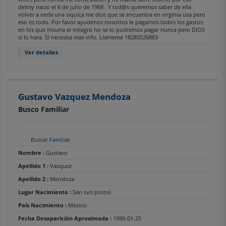
delmy nacio el 6 de julio de 1968 . Y tod@s queremos saber de ella
volver a verla una siquica me dice que se encuentra en virginia usa pero
eso es todo. Por favor ayudenos nosotros le pagamos todos los gastos
en los que incurra el milagro no se lo podremos pagar nunca pero DIOS
si lo hara. Si necesita mas info. Llameme 18285526883
Ver detalles
Gustavo Vazquez Mendoza
Busco Familiar
Buscar Familiar
Nombre :
Gustavo
Apellido 1 :
Vazquez
Apellido 2 :
Mendoza
Lugar Nacimiento :
San luis potosi
País Nacimiento :
Mexico
Fecha Desaparición Aproximada :
1990-01-25