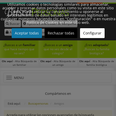
Utilizamos cookies o tecnologías similares para almacenar,
acceder y procesar datos personales como su visita en este sitio
web. Puede retirar su consentimiento u oponerse al
procesamiento de datos basado en intereses legítimos en
cualquier momento haciendo clic en "Configuración" o en nuestra
Política de Cookies en este sitio web.
Buscar
Opciones avanzadas de búsqueda
Síguenos:
Acceder
Registrarse
Aceptar todas
Rechazar todas
Configurar
¿Buscas a un
familiar
¿Buscas a un
amigo
¿Eres
adoptado
?
que hace tiempo que
que no ves desde el
¿Buscas tu familia
no ves?
colegio?
biológica?
Clic aquí
- Alta Búsqueda de
Clic aquí
- Alta Búsqueda de
Clic aquí
- Alta Búsqueda de
un familiar
un amigo
familia biológica
Toggle
MENU
navigation
Compártenos en
Está aquí:
Buscapersonas
Amigos
Acceda para utilizar las opciones avanzadas de búsqueda