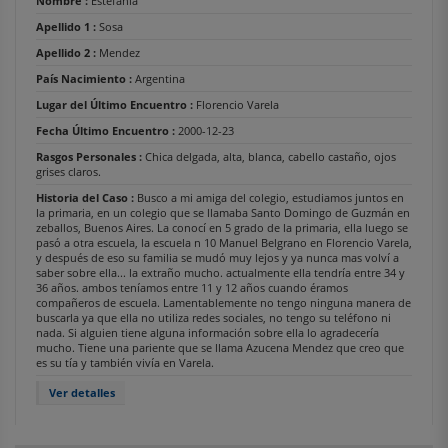
Nombre :
Estefania
Apellido 1 :
Sosa
Apellido 2 :
Mendez
País Nacimiento :
Argentina
Lugar del Último Encuentro :
Florencio Varela
Fecha Último Encuentro :
2000-12-23
Rasgos Personales :
Chica delgada, alta, blanca, cabello castaño, ojos
grises claros.
Historia del Caso :
Busco a mi amiga del colegio, estudiamos juntos en
la primaria, en un colegio que se llamaba Santo Domingo de Guzmán en
zeballos, Buenos Aires. La conocí en 5 grado de la primaria, ella luego se
pasó a otra escuela, la escuela n 10 Manuel Belgrano en Florencio Varela,
y después de eso su familia se mudó muy lejos y ya nunca mas volví a
saber sobre ella... la extraño mucho. actualmente ella tendría entre 34 y
36 años. ambos teníamos entre 11 y 12 años cuando éramos
compañeros de escuela. Lamentablemente no tengo ninguna manera de
buscarla ya que ella no utiliza redes sociales, no tengo su teléfono ni
nada. Si alguien tiene alguna información sobre ella lo agradecería
mucho. Tiene una pariente que se llama Azucena Mendez que creo que
es su tía y también vivía en Varela.
Ver detalles