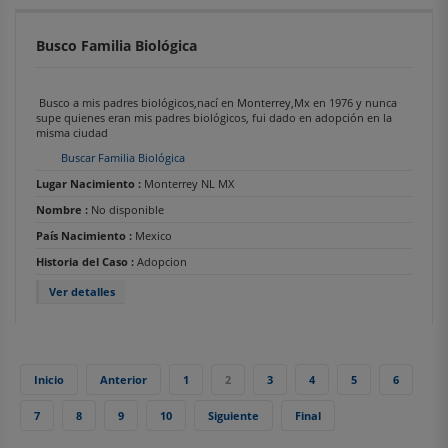
Busco Familia Biológica
Busco a mis padres biológicos,nací en Monterrey,Mx en 1976 y nunca
supe quienes eran mis padres biológicos, fui dado en adopción en la
misma ciudad
Buscar Familia Biológica
Lugar Nacimiento :
Monterrey NL MX
Nombre :
No disponible
País Nacimiento :
Mexico
Historia del Caso :
Adopcion
Ver detalles
Inicio
Anterior
1
2
3
4
5
6
7
8
9
10
Siguiente
Final