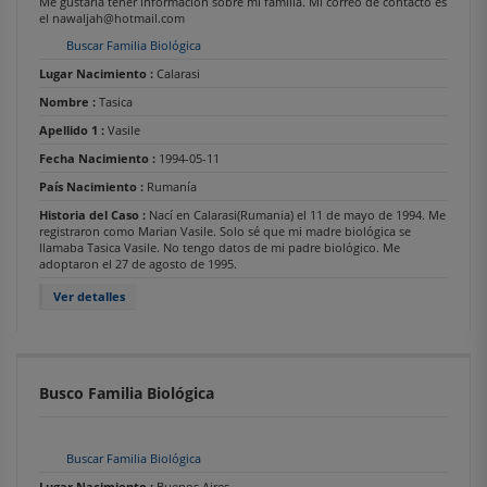
Me gustaría tener información sobre mi familia. Mi correo de contacto es
el nawaljah@hotmail.com
Buscar Familia Biológica
Lugar Nacimiento :
Calarasi
Nombre :
Tasica
Apellido 1 :
Vasile
Fecha Nacimiento :
1994-05-11
País Nacimiento :
Rumanía
Historia del Caso :
Nací en Calarasi(Rumania) el 11 de mayo de 1994. Me
registraron como Marian Vasile. Solo sé que mi madre biológica se
llamaba Tasica Vasile. No tengo datos de mi padre biológico. Me
adoptaron el 27 de agosto de 1995.
Ver detalles
Busco Familia Biológica
Buscar Familia Biológica
Lugar Nacimiento :
Buenos Aires