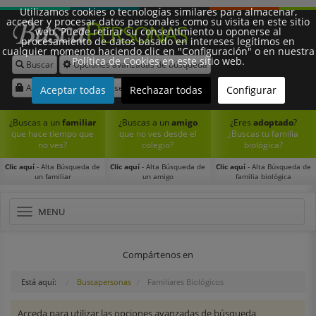
Utilizamos cookies o tecnologías similares para almacenar,
acceder y procesar datos personales como su visita en este sitio
web. Puede retirar su consentimiento u oponerse al
procesamiento de datos basado en intereses legítimos en
cualquier momento haciendo clic en "Configuración" o en nuestra
Política de Cookies en este sitio web.
Buscar
Opciones avanzadas de búsqueda
Síguenos:
Acceder
Registrarse
Aceptar todas
Rechazar todas
Configurar
¿Buscas a un
familiar
¿Buscas a un
amigo
¿Eres
adoptado
?
que hace tiempo que
que no ves desde el
¿Buscas tu familia
no ves?
colegio?
biológica?
Clic aquí
- Alta Búsqueda de
Clic aquí
- Alta Búsqueda de
Clic aquí
- Alta Búsqueda de
un familiar
un amigo
familia biológica
Toggle
MENU
navigation
Compártenos en
Está aquí:
Buscapersonas
Familiares Biológicos
Acceda para utilizar las opciones avanzadas de búsqueda