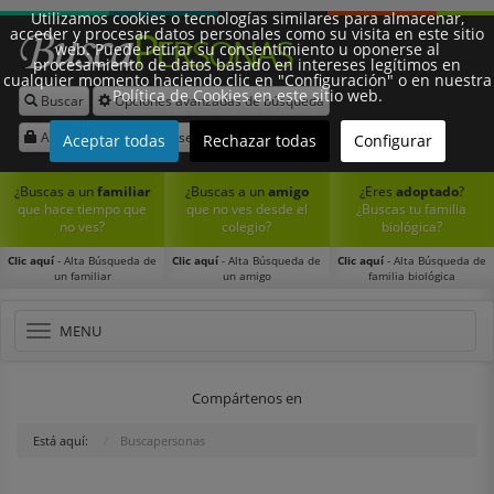
Utilizamos cookies o tecnologías similares para almacenar,
acceder y procesar datos personales como su visita en este sitio
web. Puede retirar su consentimiento u oponerse al
procesamiento de datos basado en intereses legítimos en
cualquier momento haciendo clic en "Configuración" o en nuestra
Política de Cookies en este sitio web.
Buscar
Opciones avanzadas de búsqueda
Síguenos:
Acceder
Registrarse
Aceptar todas
Rechazar todas
Configurar
¿Buscas a un
familiar
¿Buscas a un
amigo
¿Eres
adoptado
?
que hace tiempo que
que no ves desde el
¿Buscas tu familia
no ves?
colegio?
biológica?
Clic aquí
- Alta Búsqueda de
Clic aquí
- Alta Búsqueda de
Clic aquí
- Alta Búsqueda de
un familiar
un amigo
familia biológica
Toggle
MENU
navigation
Compártenos en
Está aquí:
Buscapersonas