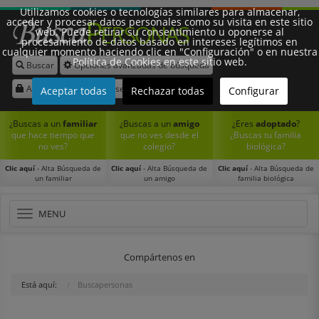
Utilizamos cookies o tecnologías similares para almacenar,
acceder y procesar datos personales como su visita en este sitio
web. Puede retirar su consentimiento u oponerse al
procesamiento de datos basado en intereses legítimos en
cualquier momento haciendo clic en "Configuración" o en nuestra
Política de Cookies en este sitio web.
Buscar
Opciones avanzadas de búsqueda
Síguenos:
Acceder
Registrarse
Aceptar todas
Rechazar todas
Configurar
¿Buscas a un
familiar
¿Buscas a un
amigo
¿Eres
adoptado
?
que hace tiempo que
que no ves desde el
¿Buscas tu familia
no ves?
colegio?
biológica?
Clic aquí
- Alta Búsqueda de
Clic aquí
- Alta Búsqueda de
Clic aquí
- Alta Búsqueda de
un familiar
un amigo
familia biológica
Toggle
MENU
navigation
Compártenos en
Está aquí:
Buscapersonas