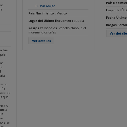
País Nacimie
ue
Buscar Amigo
la
Lugar del Úl
País Nacimiento :
México
Fecha Último
Lugar del Último Encuentro :
puebla
Rasgos Perso
Rasgos Personales :
cabello chino, piel
morena, ojos cafes
Ver detalle
Ver detalles
co fue
 quien
ue
la
l
aria
terno
niña
cado de
os que
vecino
urcia
us
ue
mo eran
 el