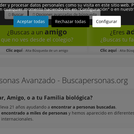
eder y procesar datos personales como su visita en este sitio web.
n cualquier momento haciendo clic en "Configuración" o en nuestra 
Buscar
Opciones avanzadas de búsqueda
Aceptar todas
Rechazar todas
Configurar
amigo
a
¿Buscas a un
¿Eres
que no ves desde el colegio?
¿Buscas tu fa
Clic aquí
Clic aquí
- Alta Búsqueda de un amigo
- Alta Bús
sonas Avanzado - Buscapersonas.org
r, Amigo, o a tu Familia biológica?
lleva 21 años ayudando a
encontrar a personas buscadas
.
encontrado a miles de personas
y hemos aparecido en diferente
 internacionales.