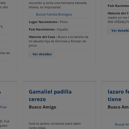
alle
recuerdo q tenía una hermana llamada
País Nacimie
el año
Hilaria, es importante
Historia del 
Buscar Familia Biológica
madre yo me l
Lugar Nacimiento :
Pinto
DNI 47820627Q
a,
País Nacimiento :
España
Ver detalle
Historia del Caso :
Busco a la familia de
mi abuela hija de Dionisia y Roman de
pinto
ilia de
Ver detalles
Gamaliel padilla
lazaro 
a
cerezo
tiene
Busco Amigo
Busco Am
45. Fue
hola te quiero contactar para saber
Buscar A
 quien
como estas.