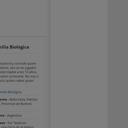
ilia Biológica
uscanod y conocés quien
ndone, sos un ex jugador
uiste madre a los 15 años.
uiero conocerte. No voy a
solo quiero saber quien
milia Biológica
ento :
Bella Vista, Partido
, Provincia de Buenos
nto :
Argentina
Caso :
Fuí "dada en
 una chica de al menos