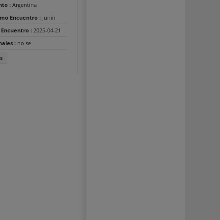
nto :
Argentina
timo Encuentro :
junin
 Encuentro :
2025-04-21
nales :
no se
s