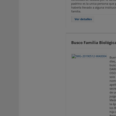
padrino es la unica persona que 
haberla llevado a alguna instituc
familia.
Ver detalles
Busco Familia Biológic
Bue
días,
busc
DAR
OSO
solo
nomb
apell
secre
de u
juzg
Mede
la é
los 8
hija 
Beatr