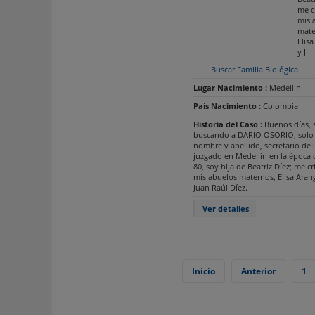
me c
mis 
mate
Elis
y J
Buscar Familia Biológica
Lugar Nacimiento :
Medellin
País Nacimiento :
Colombia
Historia del Caso :
Buenos días, 
buscando a DARIO OSORIO, solo 
nombre y apellido, secretario de
juzgado en Medellin en la época 
80, soy hija de Beatriz Díez; me cr
mis abuelos maternos, Elisa Aran
Juan Raúl Díez.
Ver detalles
Inicio
Anterior
1