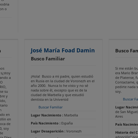
podria
ion o
José María Foad Damin
a
Busco Fam
Busco Familiar
nos
Si me están b
 s¿stoy
era Mario Bra
¡Hola! Busco a mi padre, quien estudió
ando a
de Platense, f
en Rusia en la ciudad de Voronezh en el
IO
Contactame, q
año 2000. Nunca lo he visto y no sé
RIO,
pedirte nada 
nada sobre él, excepto que es de la
 se su
soy.
ciudad de Marbella y que estudió
re y
Buscar Fa
dentista en la Universid
ido,
tario
Buscar Familiar
Lugar Nacimi
n
de San Miguel
ado en
Lugar Nacimiento :
Marbella
Aires
llin en
País Nacimiento :
España
poca de
País Nacimie
0, soy
Lugar Desaparición :
Voronezh
Historia del 
de
adopción" por
iz Díez;