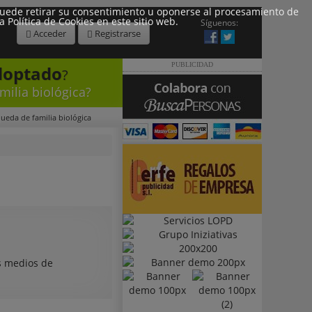
 Puede retirar su consentimiento u oponerse al procesamiento de
Política de Cookies en este sitio web.
Síguenos:
Acceder
Registrarse
PUBLICIDAD
doptado
?
milia biológica?
queda de familia biológica
s medios de