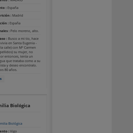
nto :
España
rición :
Madrid
ción :
España
nales :
Pelo moreno, alto.
Caso :
Busco a mi tio, hace
vivia en Santa Eugenia -
la calle) con Mª Carmen
ellidos) su mujer, no
or entonces, tenía un
agua que trataba como a su
 pista y deseo encontralo.
os 80 años.
s
ilia Biológica
milia Biológica
ento :
Vigo