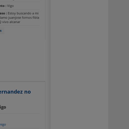
nto :
Vigo
Caso :
Estoy buscando a mi
lamo juanjose fornos fibla
 vivo alcanar
s
fernandez no
igo
migo