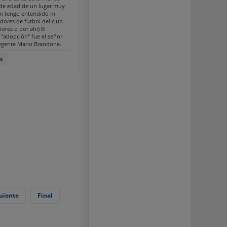
de edad de un lugar muy
ún tengo entendido mi
dores de futbol del club
iores o por ahi) El
 "adopción" fue el señor
regente Mario Brandone.
s
uiente
Final