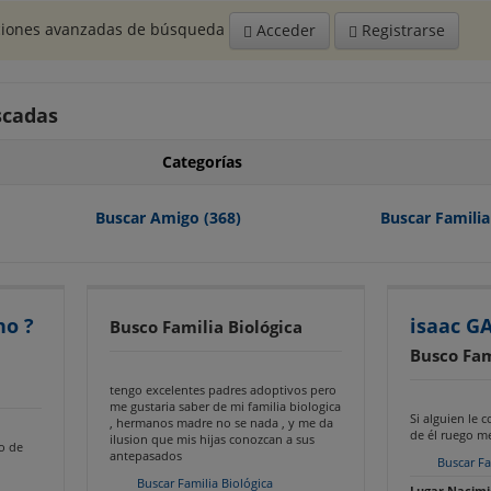
opciones avanzadas de búsqueda
Acceder
Registrarse
scadas
Categorías
Buscar Amigo
(368)
Buscar Familia
no ?
isaac G
Busco Familia Biológica
Busco Fam
tengo excelentes padres adoptivos pero
me gustaria saber de mi familia biologica
Si alguien le 
, hermanos madre no se nada , y me da
de él ruego me
ilusion que mis hijas conozcan a sus
o de
antepasados
Buscar Fa
Buscar Familia Biológica
Lugar Nacimi