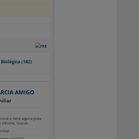
 Biológica
(182)
ARCIA AMIGO
iliar
conoce o tiene alguna pista
 informe. Gracias.
miliar
ento :
MADRID