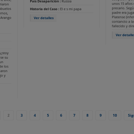
País Desaparición :
Russia
unos 15 años 
riaron
precario. Seg
abuelos
Historia del Caso :
El e s mi papa
padre era juga
rnos,
Platense (infer
a Arango
Ver detalles
contancto a la
fallecido y di
Ver detalle
s¿stoy
se su
 un
de los
iaron
go y
2
3
4
5
6
7
8
9
10
Sig