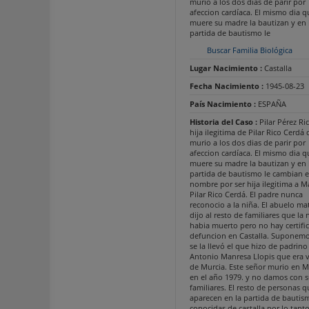
murio a los dos dias de parir por
afeccion cardíaca. El mismo dia q
muere su madre la bautizan y en 
partida de bautismo le
Buscar Familia Biológica
Lugar Nacimiento :
Castalla
Fecha Nacimiento :
1945-08-23
País Nacimiento :
ESPAÑA
Historia del Caso :
Pilar Pérez Ri
hija ilegitima de Pilar Rico Cerdá
murio a los dos dias de parir por
afeccion cardíaca. El mismo dia q
muere su madre la bautizan y en 
partida de bautismo le cambian e
nombre por ser hija ilegitima a M
Pilar Rico Cerdá. El padre nunca
reconocio a la niña. El abuelo ma
dijo al resto de familiares que la 
habia muerto pero no hay certifi
defuncion en Castalla. Suponem
se la llevó el que hizo de padrino
Antonio Manresa Llopis que era 
de Murcia. Este señor murio en M
en el año 1979. y no damos con s
familiares. El resto de personas q
aparecen en la partida de bautis
conocidas de castalla por lo tanto