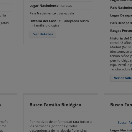
Lugar Nacimiento :
caracas
País Nacimie
País Nacimiento :
venezuela
villa
Lugar Desapa
Historia del Caso :
fui adoptada busco
gafas
País Desapari
mi familia biologica
Rasgos Perso
Ver detalles
Historia del 
como 48 años 
Madrid (No se 
(desconozco ap
tenian niños p
perrito chigu
hijo. Perdí la
Tendrá sobre l
Ver detalle
a
Busco Familia Biológica
Busco Fam
ameño
Por motivos de enfermedad rara busco a
Buscar Fa
y me
los hermanos ,sobrinos y todas
Lugar Nacimi
 su
descendencia de mi abuela florentina,