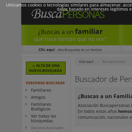
Utilizamos cookies o tecnologías similares para almacenar, acc
datos basado en intereses legítimos e
familiar
¿Buscas a un
que hace tiempo que no ves?
Clic aquí
- Alta Búsqueda de un familiar
Está aquí:
Buscapersonas
ALTA DE UNA
NUEVA BÚSQUEDA
Buscador de Per
PERSONAS BUSCADAS
Familiares
¿Buscas a un Familia
Amigos
Familiares
Asociación Buscapersonas 
Biológicos
En todos estos años
hemos 
Ver todas las
comunicación, nacionales e
búsquedas
Opciones Avanzadas